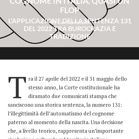
COGNOME IN ITALIA, QUASI UN
FLOP
L'APPLICAZIONE DELLA SENTENZA 131
By Camilla Cavalli
DEL 2022 TRA BUROCRAZIA E
TRADIZIONE
T
ra il 27 aprile del 2022 e il 31 maggio dello
stesso anno, la Corte costituzionale ha
diramato due comunicati stampa che
sanciscono una storica sentenza, la numero 131:
l’illegittimità dell’automatismo del cognome
paterno al momento della nascita. Una decisione
che, a livello teorico, rappresenta un’importante