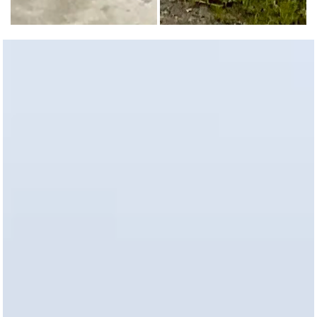
"Spiaggia" di Boretto (Reggio Emilia), oggetto della crisi idrica durante
Imbarcazioni sul Grande Fiume a B