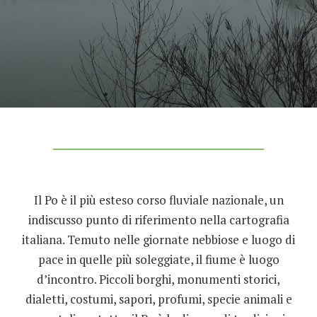
Ancora un "Po"?
Deborah Lanzi
La Rinaturazione del Grande Fiume
Il Po è il più esteso corso fluviale nazionale, un
indiscusso punto di riferimento nella cartografia
italiana. Temuto nelle giornate nebbiose e luogo di
pace in quelle più soleggiate, il fiume è luogo
d’incontro. Piccoli borghi, monumenti storici,
dialetti, costumi, sapori, profumi, specie animali e