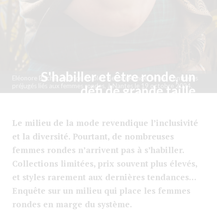
S'habiller et être ronde, un
Eléonore Bacher, autrice du blog BeautéRonde, se bat contre les
préjugés liés aux femmes rondes, à Nantes le 19 octobre 2024.
défi de grande taille
Emma Etchecaharreta
Le milieu de la mode revendique l’inclusivité
et la diversité. Pourtant, de nombreuses
femmes rondes n’arrivent pas à s’habiller.
Collections limitées, prix souvent plus élevés,
et styles rarement aux dernières tendances…
Enquête sur un milieu qui place les femmes
rondes en marge du système.