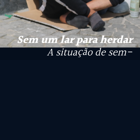
Sem um lar para herdar
A situação de sem-
abrigo/teto em Portugal
Por Mariáh Salazar e Viviane Oliveira